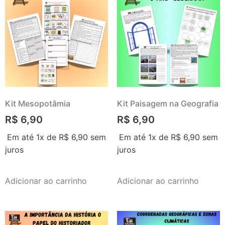
Kit Mesopotâmia
Kit Paisagem na Geografia
R$
6,90
R$
6,90
Em até 1x de
R$
6,90
sem
Em até 1x de
R$
6,90
sem
juros
juros
Adicionar ao carrinho
Adicionar ao carrinho