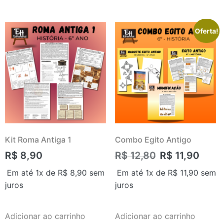
Oferta!
Kit Roma Antiga 1
Combo Egito Antigo
R$
8,90
R$
12,80
R$
11,90
Em até 1x de
R$
8,90
sem
Em até 1x de
R$
11,90
sem
juros
juros
Adicionar ao carrinho
Adicionar ao carrinho