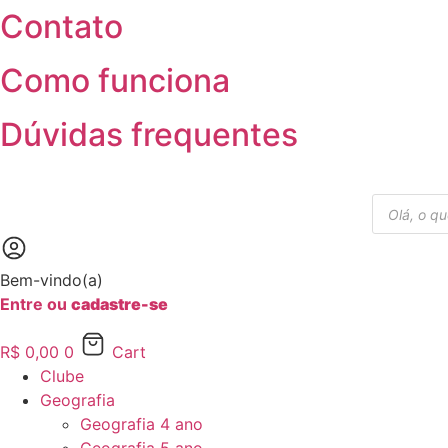
Contato
Ir
para
o
Como funciona
conteúdo
Dúvidas frequentes
Pesquisar
produtos
Bem-vindo(a)
Entre ou
cadastre-se
R$
0,00
0
Cart
Clube
Geografia
Geografia 4 ano