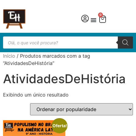
0
Língua Portuguesa
Educação especial
Início
/ Produtos marcados com a tag
“AtividadesDeHistória”
AtividadesDeHistória
Exibindo um único resultado
Oferta!