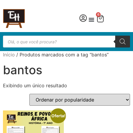
0
Língua Portuguesa
Educação especial
Início
/ Produtos marcados com a tag “bantos”
bantos
Exibindo um único resultado
Oferta!