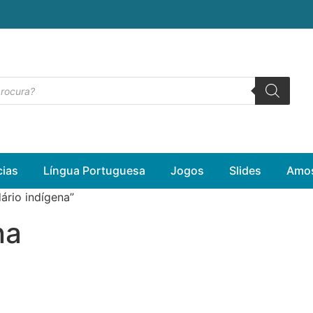
cias
Língua Portuguesa
Jogos
Slides
Amos
ário indígena”
na