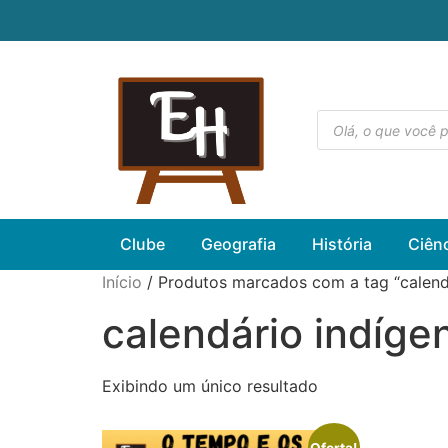
Clube
Geografia
História
Ciên
Início
/ Produtos marcados com a tag “calend
calendário indíge
Exibindo um único resultado
Oferta!