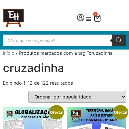
0
Língua Portuguesa
Educação especial
Início
/ Produtos marcados com a tag “cruzadinha”
cruzadinha
Exibindo 1–12 de 122 resultados
Oferta!
Oferta!