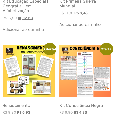
Kit Educação Especial I
Kit Primeira Guerra
Geografia – em
Mundial
Alfabetização
R$
11,90
R$
8,33
R$
17,90
R$
12,53
Adicionar ao carrinho
Adicionar ao carrinho
Oferta!
Oferta!
Renascimento
Kit Consciência Negra
R$
9,90
R$
6,93
R$
6,90
R$
4,83