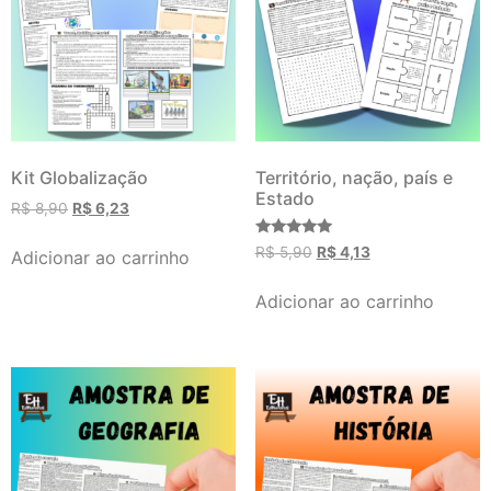
Kit Globalização
Território, nação, país e
Estado
R$
8,90
R$
6,23
Avaliação
R$
5,90
R$
4,13
Adicionar ao carrinho
5.00
de 5
Adicionar ao carrinho