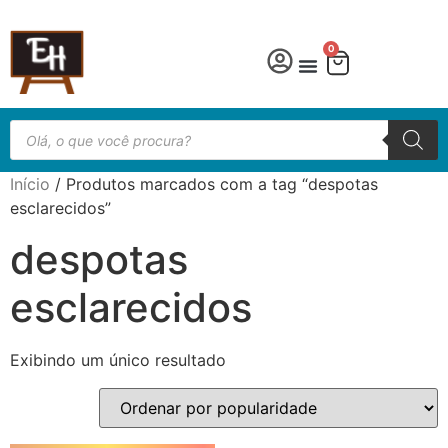
0
Língua Portuguesa
Educação especial
Início
/ Produtos marcados com a tag “despotas
esclarecidos”
despotas
esclarecidos
Exibindo um único resultado