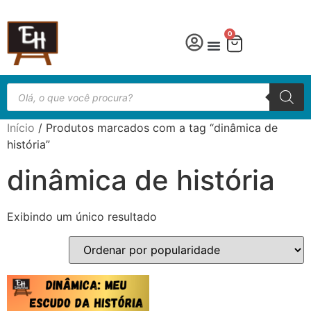
0
Língua Portuguesa
Educação especial
Início
/ Produtos marcados com a tag “dinâmica de
história”
dinâmica de história
Exibindo um único resultado