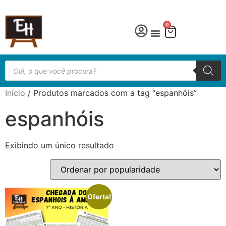
0
Língua Portuguesa
Educação especial
Início
/ Produtos marcados com a tag “espanhóis”
espanhóis
Exibindo um único resultado
Oferta!