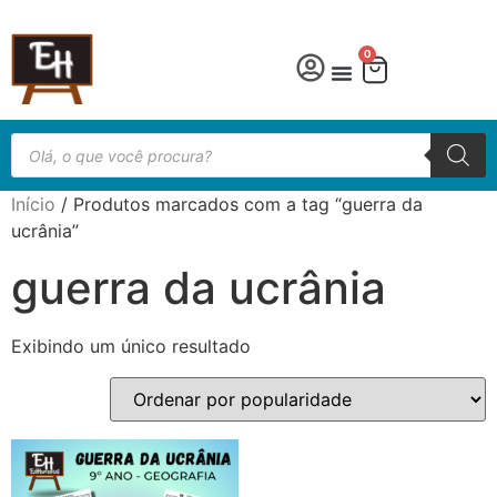
0
Língua Portuguesa
Educação especial
Início
/ Produtos marcados com a tag “guerra da
ucrânia”
guerra da ucrânia
Exibindo um único resultado