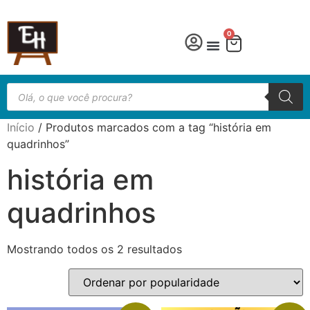
0
Língua Portuguesa
Educação especial
Início
/ Produtos marcados com a tag “história em
quadrinhos”
história em
quadrinhos
Mostrando todos os 2 resultados