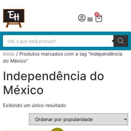
0
Língua Portuguesa
Educação especial
Início
/ Produtos marcados com a tag “Independência
do México”
Independência do
México
Exibindo um único resultado