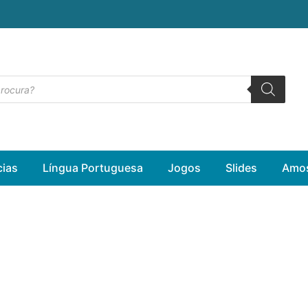
cias
Língua Portuguesa
Jogos
Slides
Amos