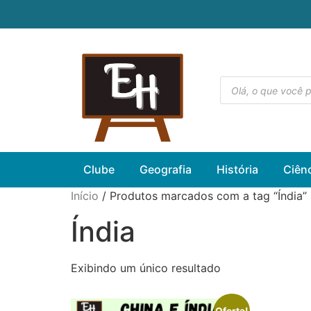
Clube
Geografia
História
Ciên
Início
/ Produtos marcados com a tag “Índia”
Índia
Exibindo um único resultado
Oferta!