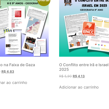
to na Faixa de Gaza
O Conflito entre Irã e Israe
2025
0
R$
4,83
R$
5,90
R$
4,13
nar ao carrinho
Adicionar ao carrinho