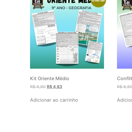
Kit Oriente Médio
Confli
R$
6,90
R$
4,83
R$
6,9
Adicionar ao carrinho
Adicio