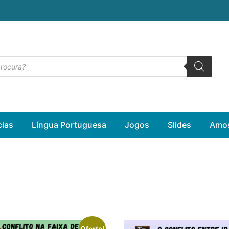
cias
Língua Portuguesa
Jogos
Slides
Amos
Oferta!