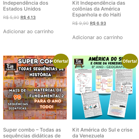
Independência dos
Kit Independência das
Estados Unidos
colônias da América
Espanhola e do Haiti
R$
5,90
R$
4,13
R$
9,90
R$
6,93
Adicionar ao carrinho
Adicionar ao carrinho
Oferta!
Oferta!
Super combo – Todas as
Kit América do Sul e crise
sequências didáticas de
da Venezuela