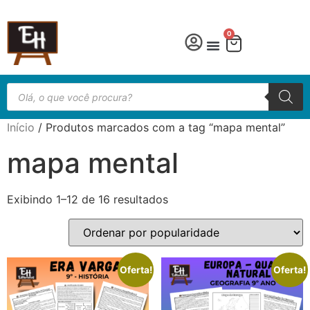
0
Língua Portuguesa
Educação especial
Início
/ Produtos marcados com a tag “mapa mental”
mapa mental
Exibindo 1–12 de 16 resultados
Oferta!
Oferta!