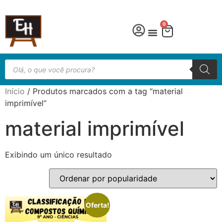
0
Língua Portuguesa
Educação especial
Início
/ Produtos marcados com a tag “material
imprimível”
material imprimível
Exibindo um único resultado
Oferta!