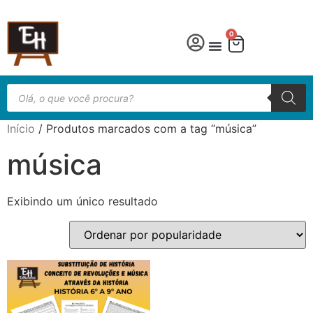
0
Língua Portuguesa
Educação especial
Início
/ Produtos marcados com a tag “música”
música
Exibindo um único resultado