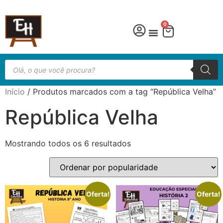
0
Língua Portuguesa
Educação especial
Início
/ Produtos marcados com a tag “República Velha”
República Velha
Mostrando todos os 6 resultados
Oferta!
Oferta!