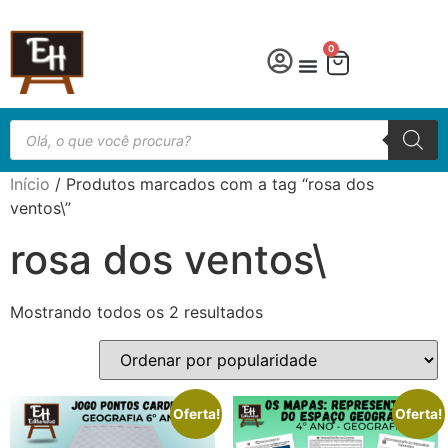
0
Língua Portuguesa
Educação especial
Início
/ Produtos marcados com a tag “rosa dos
ventos\”
rosa dos ventos\
Mostrando todos os 2 resultados
Oferta!
Oferta!