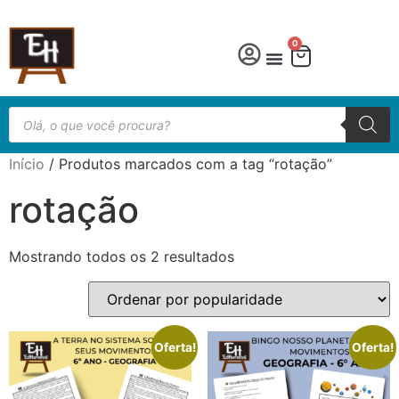
0
Língua Portuguesa
Educação especial
Início
/ Produtos marcados com a tag “rotação”
rotação
Mostrando todos os 2 resultados
Oferta!
Oferta!