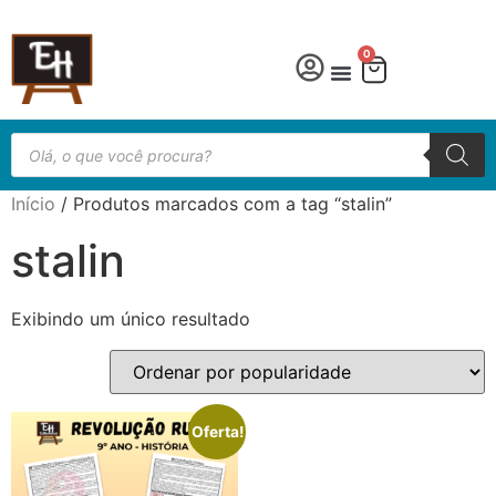
0
Língua Portuguesa
Educação especial
Início
/ Produtos marcados com a tag “stalin”
stalin
Exibindo um único resultado
Oferta!