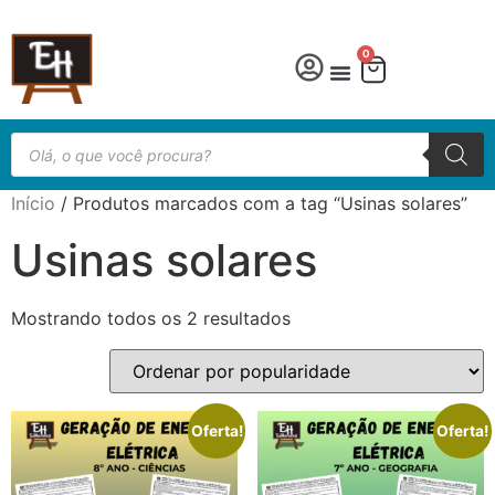
0
Língua Portuguesa
Educação especial
Início
/ Produtos marcados com a tag “Usinas solares”
Usinas solares
Mostrando todos os 2 resultados
Oferta!
Oferta!