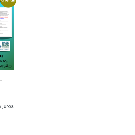
–
 juros