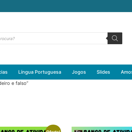
cias
Língua Portuguesa
Jogos
Slides
Amos
iro e falso”
Oferta!