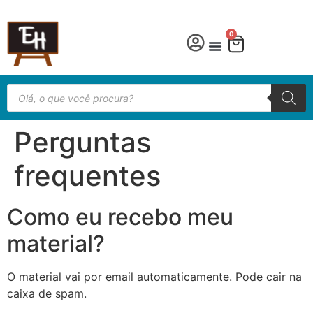
0
Língua Portuguesa
Educação especial
Perguntas
frequentes
Como eu recebo meu
material?
O material vai por email automaticamente. Pode cair na
caixa de spam.