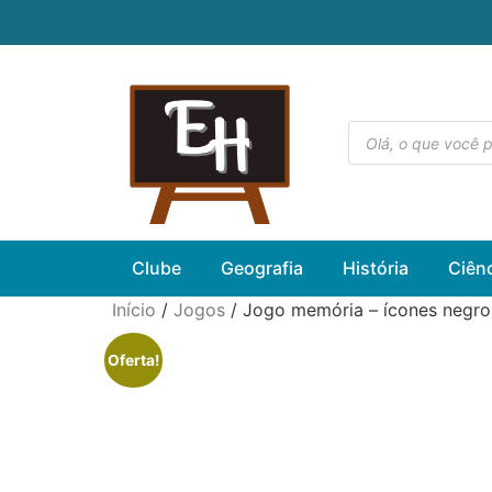
Clube
Geografia
História
Ciên
Início
/
Jogos
/ Jogo memória – ícones negro
Oferta!