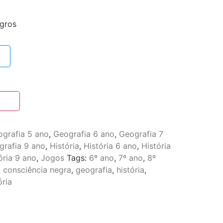
gros
inho
grafia 5 ano
,
Geografia 6 ano
,
Geografia 7
grafia 9 ano
,
História
,
História 6 ano
,
História
ória 9 ano
,
Jogos
Tags:
6º ano
,
7º ano
,
8º
,
consciência negra
,
geografia
,
história
,
ria