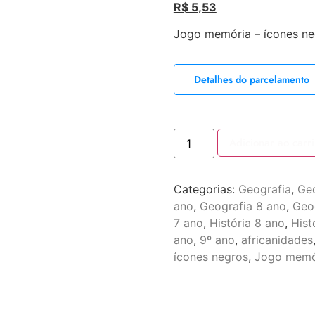
R$
5,53
Jogo memória – ícones ne
Detalhes do parcelamento
Adicionar ao carr
Categorias:
Geografia
,
Geo
ano
,
Geografia 8 ano
,
Geo
7 ano
,
História 8 ano
,
Hist
ano
,
9º ano
,
africanidades
ícones negros
,
Jogo memó