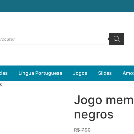
cias
Língua Portuguesa
Jogos
Slides
Amos
s
Jogo memó
negros
R$
7,90