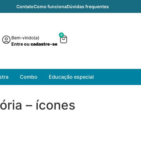
Contato
Como funciona
Dúvidas frequentes
0
Bem-vindo(a)
Entre ou
cadastre-se
tra
Combo
Educação especial
ria – ícones