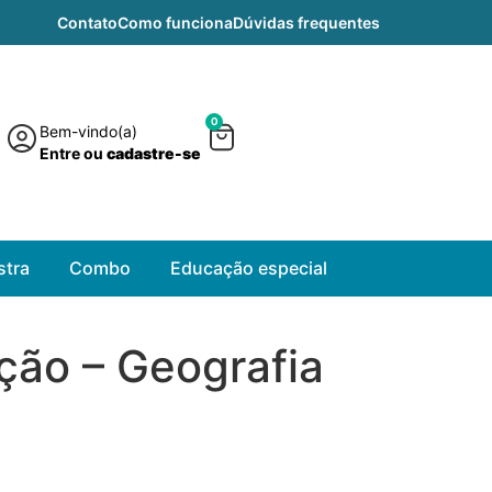
Contato
Como funciona
Dúvidas frequentes
0
Bem-vindo(a)
Entre ou
cadastre-se
tra
Combo
Educação especial
ção – Geografia