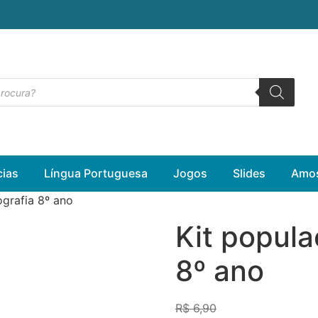
cias
Língua Portuguesa
Jogos
Slides
Amos
grafia 8º ano
Kit popula
8º ano
R$
6,90