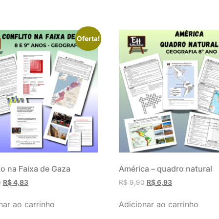
Oferta!
to na Faixa de Gaza
América – quadro natural
0
R$
4,83
R$
9,90
R$
6,93
nar ao carrinho
Adicionar ao carrinho