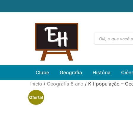
Clube
Geografia
História
Ciên
Início
/
Geografia 8 ano
/ Kit população – Geo
Oferta!