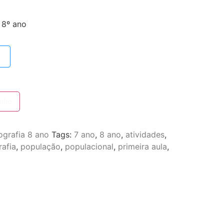
 8º ano
inho
grafia 8 ano
Tags:
7 ano
,
8 ano
,
atividades
,
afia
,
população
,
populacional
,
primeira aula
,