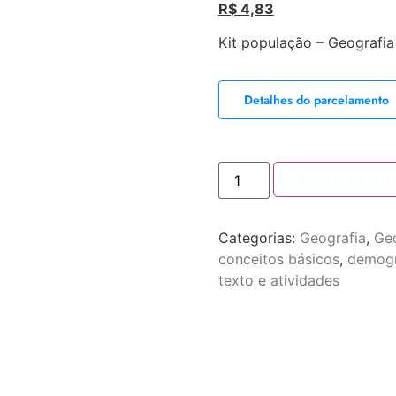
R$
4,83
Kit população – Geografia
Detalhes do parcelamento
Adicionar ao carr
Categorias:
Geografia
,
Geo
conceitos básicos
,
demogr
texto e atividades