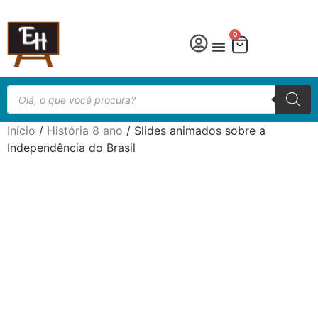
0
Língua Portuguesa
Educação especial
Início
/
História 8 ano
/ Slides animados sobre a
Independência do Brasil