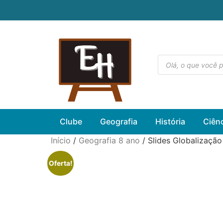
Clube
Geografia
História
Ciên
Início
/
Geografia 8 ano
/ Slides Globalização
Oferta!