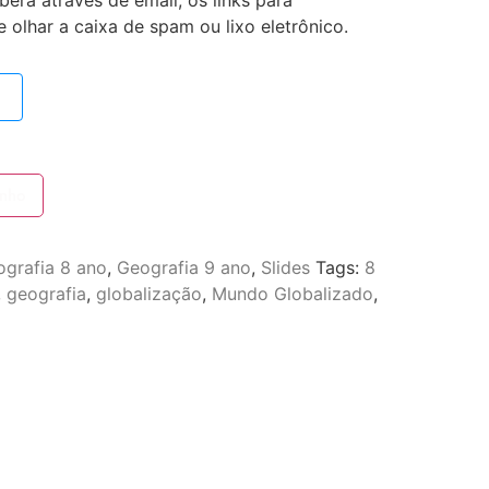
erá através de email, os links para
olhar a caixa de spam ou lixo eletrônico.
inho
grafia 8 ano
,
Geografia 9 ano
,
Slides
Tags:
8
,
geografia
,
globalização
,
Mundo Globalizado
,