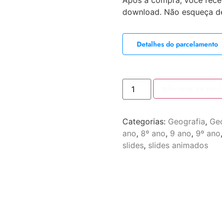
Após a compra, você receb
download. Não esqueça de 
Detalhes do parcelamento
Adicionar ao carr
Categorias:
Geografia
,
Geo
ano
,
8º ano
,
9 ano
,
9º ano
slides
,
slides animados