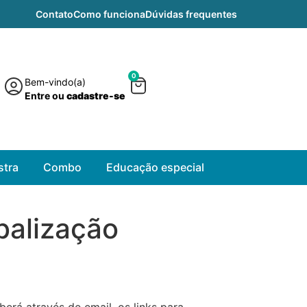
Contato
Como funciona
Dúvidas frequentes
0
Bem-vindo(a)
Entre ou
cadastre-se
tra
Combo
Educação especial
balização