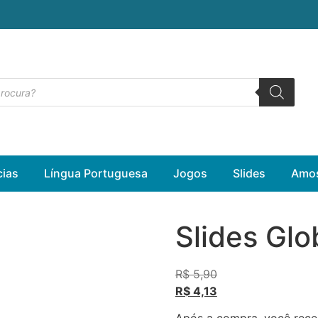
cias
Língua Portuguesa
Jogos
Slides
Amos
Slides Glo
R$
5,90
R$
4,13