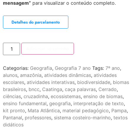
mensagem”
para visualizar o conteúdo completo.
Detalhes do parcelamento
Adicionar ao carrinho
Categorias:
Geografia
,
Geografia 7 ano
Tags:
7º ano
,
alunos
,
amazônia
,
atividades dinâmicas
,
atividades
escolares
,
atividades interativas
,
biodiversidade
,
biomas
brasileiros
,
bncc
,
Caatinga
,
caça palavras
,
Cerrado
,
ciências
,
cruzadinha
,
ecossistemas
,
ensino de biomas
,
ensino fundamental
,
geografia
,
interpretação de texto
,
kit pronto
,
Mata Atlântica
,
material pedagógico
,
Pampa
,
Pantanal
,
professores
,
sistema costeiro-marinho
,
textos
didáticos