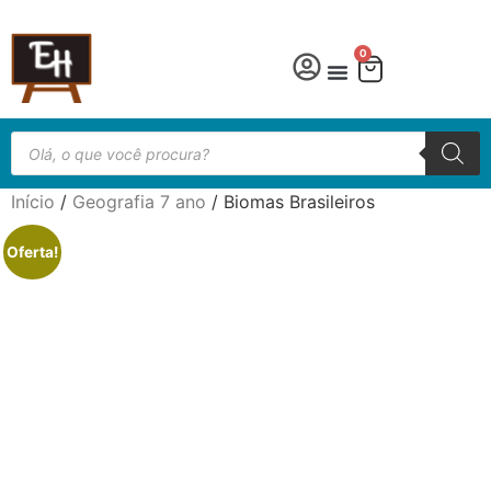
0
Língua Portuguesa
Educação especial
Início
/
Geografia 7 ano
/ Biomas Brasileiros
Oferta!