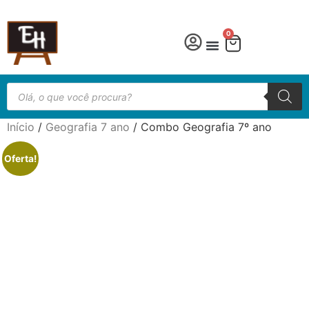
0
Língua Portuguesa
Educação especial
Início
/
Geografia 7 ano
/ Combo Geografia 7º ano
Oferta!