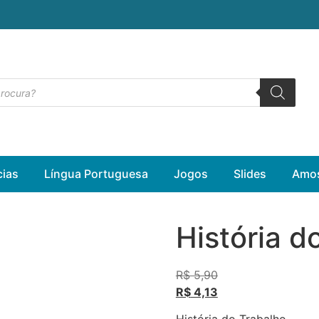
cias
Língua Portuguesa
Jogos
Slides
Amos
História d
R$
5,90
R$
4,13