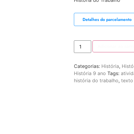
História do Trabalho
Detalhes do parcelamento
Adicionar ao carr
Categorias:
História
,
Histó
História 9 ano
Tags:
ativi
história do trabalho
,
texto