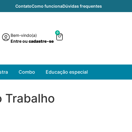
Contato
Como funciona
Dúvidas frequentes
0
Bem-vindo(a)
Entre ou
cadastre-se
tra
Combo
Educação especial
o Trabalho