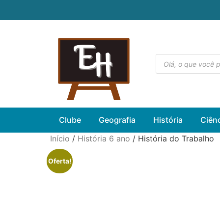
Clube
Geografia
História
Ciên
Início
/
História 6 ano
/ História do Trabalho
Oferta!