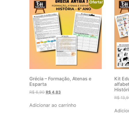
Oferta!
Grécia – Formação, Atenas e
Kit Ed
Esparta
alfabe
Históri
R$
6,90
R$
4,83
R$
13,9
Adicionar ao carrinho
Adicio