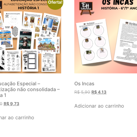
Oferta!
ucação Especial –
Os Incas
tização não consolidada –
R$
5,90
R$
4,13
a 1
0
R$
9,73
Adicionar ao carrinho
nar ao carrinho