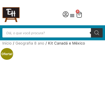
0
Língua Portuguesa
Educação especial
Início
/
Geografia 8 ano
/ Kit Canadá e México
Oferta!