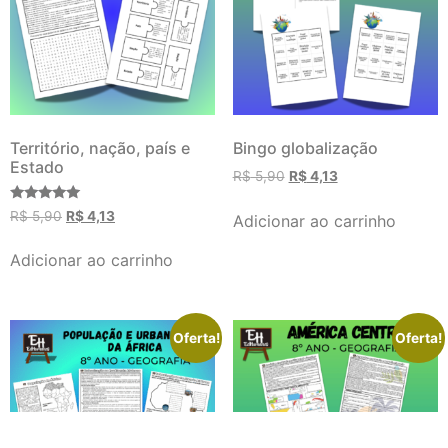
Território, nação, país e
Bingo globalização
Estado
R$
5,90
R$
4,13
Avaliação
R$
5,90
R$
4,13
Adicionar ao carrinho
5.00
de 5
Adicionar ao carrinho
Oferta!
Oferta!