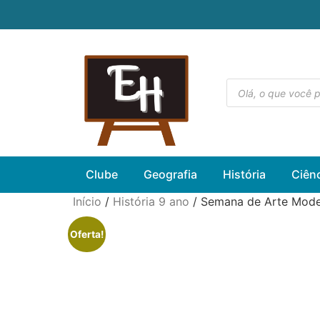
Clube
Geografia
História
Ciên
Início
/
História 9 ano
/ Semana de Arte Mod
Oferta!