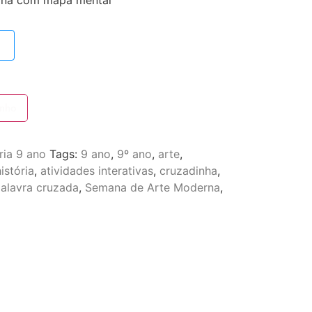
rna com mapa mental
inho
ria 9 ano
Tags:
9 ano
,
9º ano
,
arte
,
istória
,
atividades interativas
,
cruzadinha
,
alavra cruzada
,
Semana de Arte Moderna
,