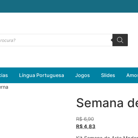
cias
Língua Portuguesa
Jogos
Slides
Amos
erna
Semana de
R$
6,90
R$
4,83