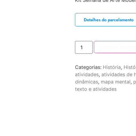
Kit Semana de Arte Mode
Detalhes do parcelamento
Adicionar ao carr
Categorias:
História
,
Histó
atividades
,
atividades de h
dinâmicas
,
mapa mental
,
p
texto e atividades