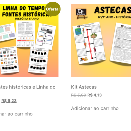
Oferta!
ntes históricas e Linha do
Kit Astecas
R$
5,90
R$
4,13
0
R$
6,23
Adicionar ao carrinho
nar ao carrinho